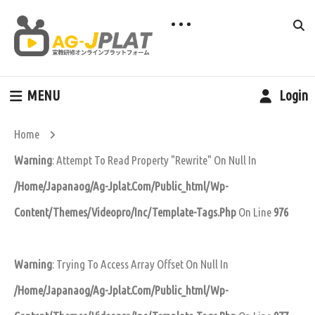
MENU
Login
Home
Warning
: Attempt To Read Property "rewrite" On Null In
/home/japanaog/ag-Jplat.com/public_html/wp-
Content/themes/videopro/inc/template-Tags.php
On Line
976
Warning
: Trying To Access Array Offset On Null In
/home/japanaog/ag-Jplat.com/public_html/wp-