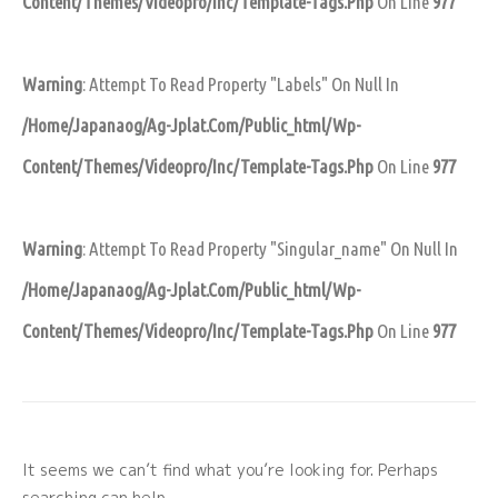
Content/themes/videopro/inc/template-Tags.php
On Line
977
Warning
: Attempt To Read Property "labels" On Null In
/home/japanaog/ag-Jplat.com/public_html/wp-
Content/themes/videopro/inc/template-Tags.php
On Line
977
Warning
: Attempt To Read Property "singular_name" On Null In
/home/japanaog/ag-Jplat.com/public_html/wp-
Content/themes/videopro/inc/template-Tags.php
On Line
977
It seems we can’t find what you’re looking for. Perhaps
searching can help.