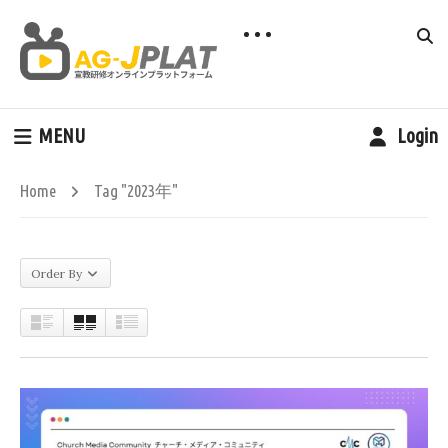
MENU
Login
Home
Tag "2023年"
Order By