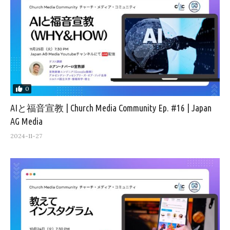
0
AIと福音宣教 | Church Media Community Ep. #16 | Japan
AG Media
2024-11-27