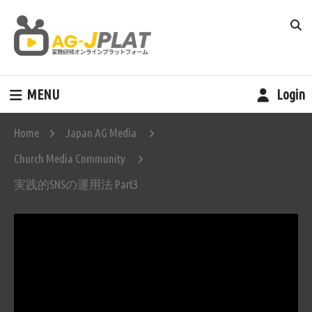
MENU
Login
Home
Japan AG Media
Church Media Community
実践的SNSの運用法 Part3