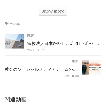
Show more
2025年
PREV
宗教法人日本ｱｯｾﾝﾌﾞﾘｰｽﾞ･ｵﾌﾞ･ｺﾞｯﾄﾞ教団 教団本部施設献堂式
2025-08-02
NEXT
教会のソーシャルメディアチームの立ち上げ | Building a Church Social Media Team | Justin Canavan
2025-11-03
関連動画