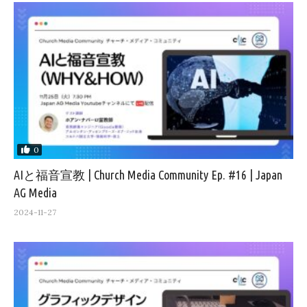
0
AIと福音宣教 | Church Media Community Ep. #16 | Japan
AG Media
2024-11-27