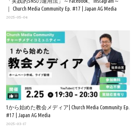
「実践的SNSの運用法」～Facebook、Instagram～
｜ Church Media Community Ep. #17 | Japan AG Media
2025-05-04
0
1から始めた教会メディア| Church Media Community Ep.
#17 | Japan AG Media
2025-03-17