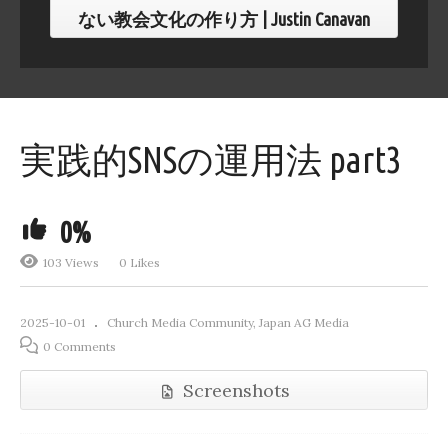
ない教会文化の作り方 | Justin Canavan
実践的SNSの運用法 part3
0%
103 Views
0 Likes
2025-10-01
Church Media Community
Japan AG Media
0 Comments
Screenshots