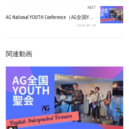
NEXT
AG National YOUTH Conference（AG全国YOUTH聖会 ENG)
2024-10-29
関連動画
0