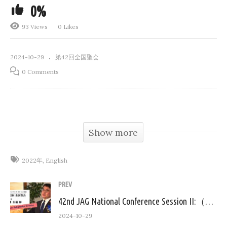
0%
93 Views
0 Likes
2024-10-29
第42回全国聖会
0 Comments
(Visited 93 times, 1 visits today)
Show more
2022年
English
PREV
42nd JAG National Conference Session II:（AG全国聖会2022 聖会2 ENGLISH）
2024-10-29