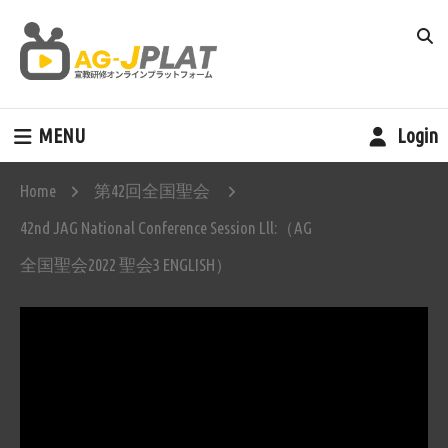
MENU
Login
Home
第42回全国聖会
42nd JAG National Conference Session Lll:（AG
全国聖会2022 聖会3 ENGLISH）