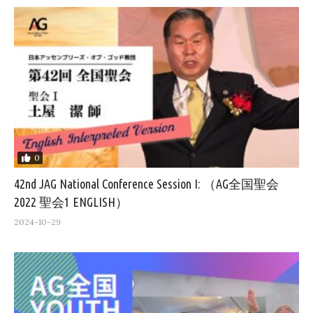
0
42nd JAG National Conference Session I: （AG全国聖会
2022 聖会1 ENGLISH）
2024-10-29