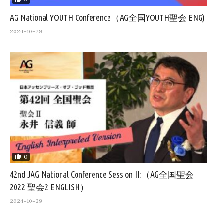
AG National YOUTH Conference（AG全国YOUTH聖会 ENG)
2024-10-29
0
42nd JAG National Conference Session II:（AG全国聖会
2022 聖会2 ENGLISH）
2024-10-29