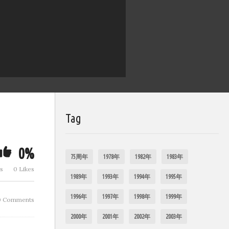
閲覧制限されたコン
テンツ
教会をつな
Tag
0%
75周年
1978年
1982年
1983年
ws
0 Likes
1989年
1993年
1994年
1995年
1996年
1997年
1998年
1999年
0 Comments
2000年
2001年
2002年
2003年