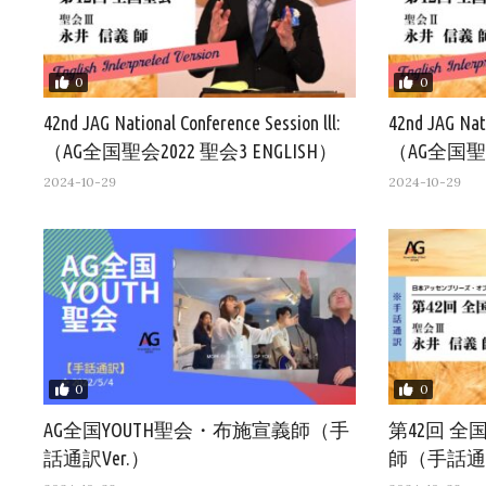
0
0
42nd JAG National Conference Session lll:
42nd JAG Nati
（AG全国聖会2022 聖会3 ENGLISH）
（AG全国聖会2
2024-10-29
2024-10-29
0
0
AG全国YOUTH聖会・布施宣義師（手
第42回 
話通訳Ver.）
師（手話通訳