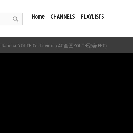
Home
CHANNELS
PLAYLISTS
G National YOUTH Conference（AG全国YOUTH聖会 ENG)