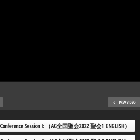
PREV VIDEO
nal Conference Session I: （AG全国聖会2022 聖会1 ENGLISH）
nd JAG National
nference Session lll:
AG National YOUTH