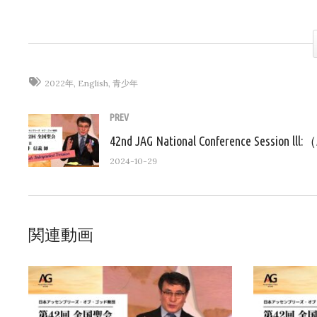
(Visited 110 times, 1 visits today)
2022年
English
青少年
PREV
2024-10-29
関連動画