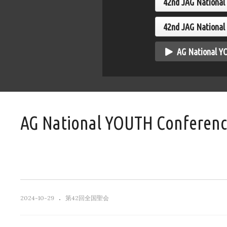
42nd JAG Natio
2 聖会1
全国聖会2022 聖会2
（
ENGLISH）
3
42nd JAG Nation
AG National
AG National YOUTH Conf
2024-10-29
第42回全国聖会