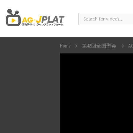
Home
第42回全国聖会
A