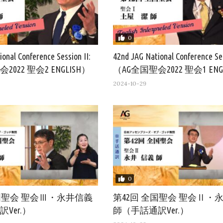
0
onal Conference Session II:
42nd JAG National Conference Ses
022 聖会2 ENGLISH）
（AG全国聖会2022 聖会1 ENG
2024-10-29
0
全国聖会 聖会Ⅲ・永井信義
第42回 全国聖会 聖会Ⅱ・
Ver.）
師（手話通訳Ver.）